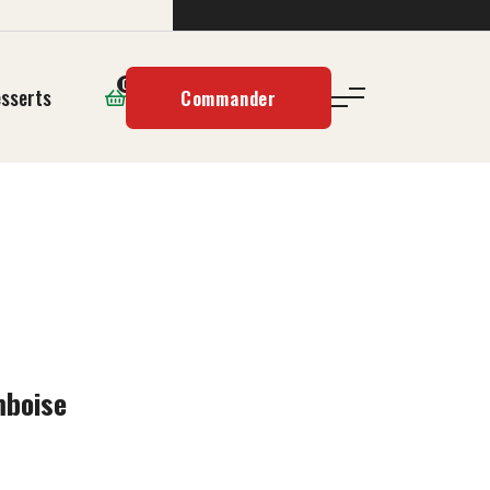
0
sserts
Commander
mboise