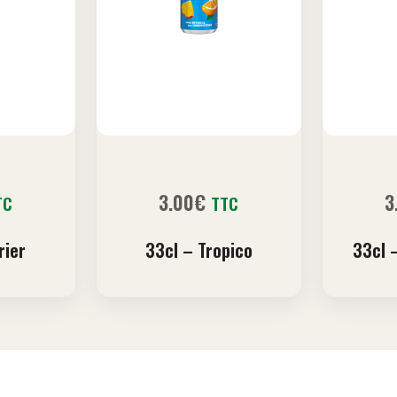
3.00
€
3
TC
TTC
rier
33cl – Tropico
33cl 