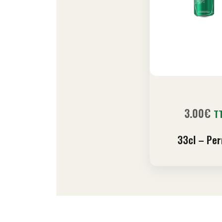
3.00
€
T
33cl – Per