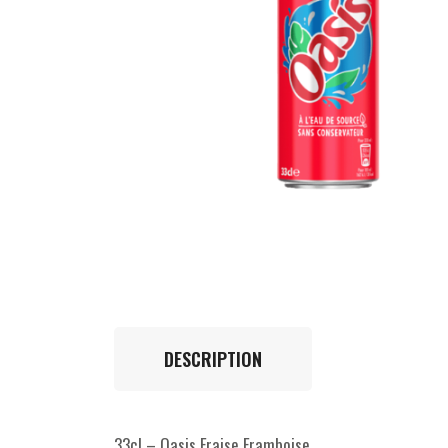
DESCRIPTION
33cl – Oasis Fraise Framboise