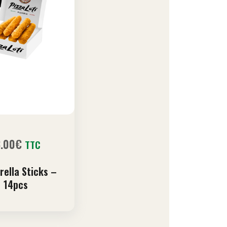
3.00
€
TTC
rella Sticks –
14pcs