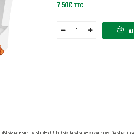
7.50
€
TTC
AJ
’épices pour un résultat à la fois tendre et savoureux. Dorées à 