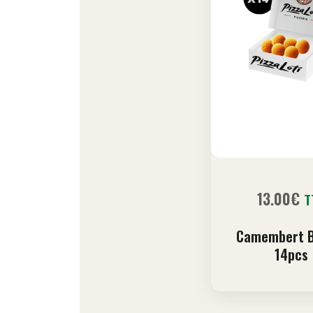
13.00
€
T
Camembert B
14pcs