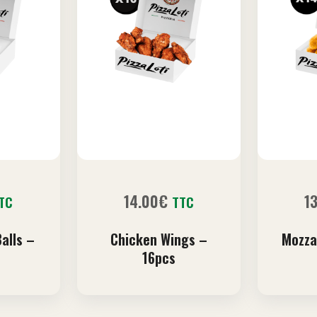
14.00
€
1
TC
TTC
alls –
Chicken Wings –
Mozza
16pcs