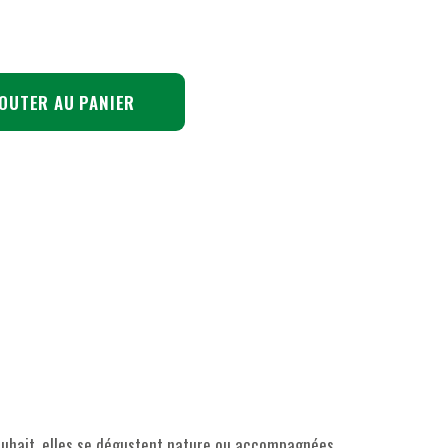
OUTER AU PANIER
souhait, elles se dégustent nature ou accompagnées