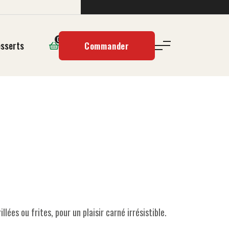
0
sserts
Commander
lées ou frites, pour un plaisir carné irrésistible.