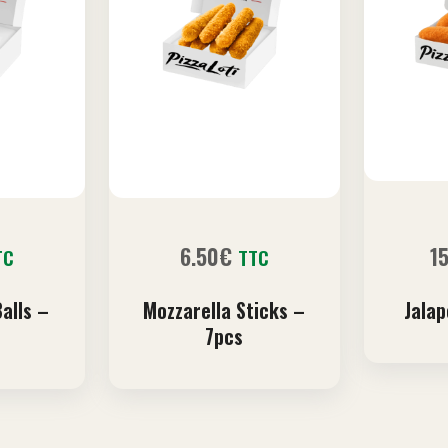
6.50
€
1
TC
TTC
alls –
Mozzarella Sticks –
Jala
7pcs