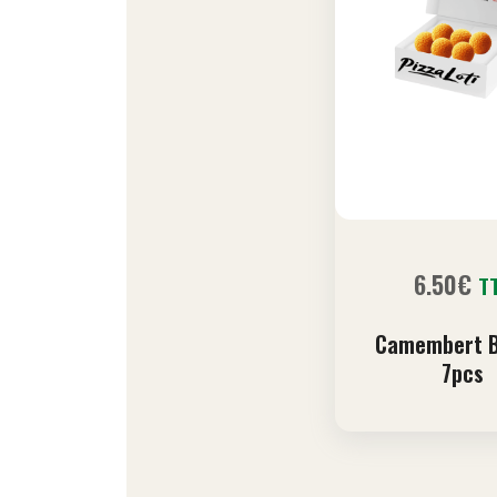
6.50
€
T
Camembert B
7pcs