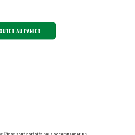
OUTER AU PANIER
nons Rings sont parfaits pour accompagner un