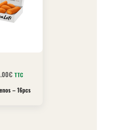
5.00
€
TTC
penos – 16pcs